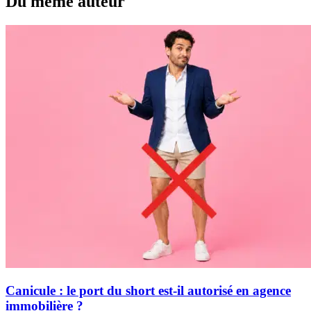
Du même auteur
Canicule : le port du short est-il autorisé en agence
immobilière ?