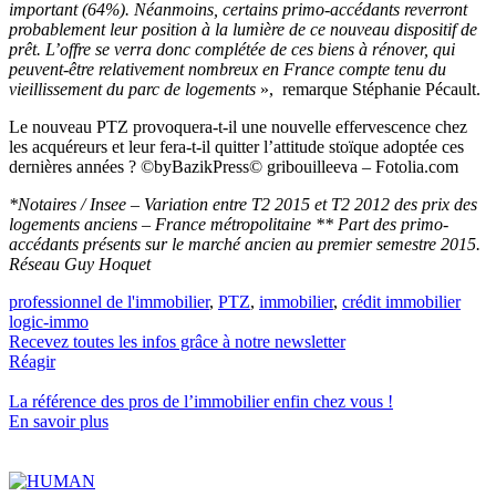
important (64%). Néanmoins, certains primo-accédants reverront
probablement leur position à la lumière de ce nouveau dispositif de
prêt. L’offre se verra donc complétée de ces biens à rénover, qui
peuvent-être relativement nombreux en France compte tenu du
vieillissement du parc de logements
», remarque Stéphanie Pécault.
Le nouveau PTZ provoquera-t-il une nouvelle effervescence chez
les acquéreurs et leur fera-t-il quitter l’attitude stoïque adoptée ces
dernières années ? ©byBazikPress© gribouilleeva – Fotolia.com
*Notaires / Insee – Variation entre T2 2015 et T2 2012 des prix des
logements anciens – France métropolitaine ** Part des primo-
accédants présents sur le marché ancien au premier semestre 2015.
Réseau Guy Hoquet
professionnel de l'immobilier
,
PTZ
,
immobilier
,
crédit immobilier
logic-immo
Recevez toutes les infos grâce à notre newsletter
Réagir
La référence
des pros de l’immobilier
enfin chez vous !
En savoir plus