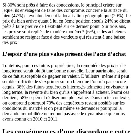
Si 80% sont prêts à faire des concessions, le principal critère sur
lequel ils envisagent de faire des compromis concerne la surface du
bien (47%) et éventuellement la localisation géographique (29%). Le
prix du bien arrive quant à lui en 3ème position : seuls 24% se disent
prêts à faire preuve de flexibilité sur ce dernier point. Sur trois ans,
les prix se sont repliés de manière modérée* (6%), et les acheteurs
semblent se résigner face à des vendeurs qui résistent à une baisse
des prix
L’espoir d’une plus value présent dès l’acte d’achat
Toutefois, pour ces futurs propriétaires, la remontée des prix sur le
long terme serait plutôt une bonne nouvelle. Leur patrimoine serait
de ce fait susceptible de gagner en valeur. D’ailleurs, même s’il peut
sembler difficile de s’exprimer sur un bien que l’on n’a pas encore
acquis, 38% des futurs acquéreurs interrogés admettent envisager, à
long terme, la revente du bien qu’ils s’apprêtent à acheter. Parmi ces
derniers, 58% espèrent réaliser une plus-value. Dans un tel contexte,
on comprend pourquoi 70% des acquéreurs restent positifs sur les
conditions du marché et on peut même se demander pourquoi la
demande immobilière ne renoue pas avec le dynamisme que nous
avons connu en 2010 et 2011.
Les conséquences d’une discordance entre