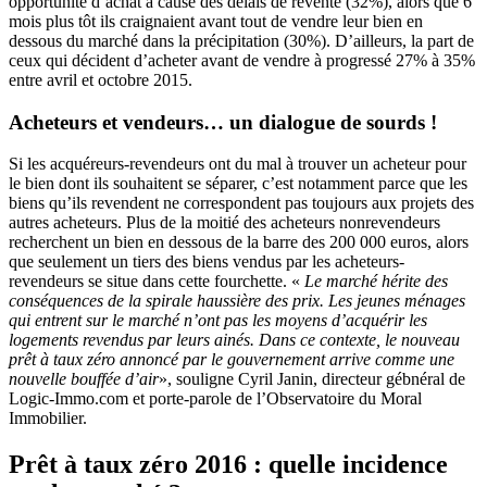
opportunité d’achat à cause des délais de revente (32%), alors que 6
mois plus tôt ils craignaient avant tout de vendre leur bien en
dessous du marché dans la précipitation (30%). D’ailleurs, la part de
ceux qui décident d’acheter avant de vendre à progressé 27% à 35%
entre avril et octobre 2015.
Acheteurs et vendeurs… un dialogue de sourds !
Si les acquéreurs-revendeurs ont du mal à trouver un acheteur pour
le bien dont ils souhaitent se séparer, c’est notamment parce que les
biens qu’ils revendent ne correspondent pas toujours aux projets des
autres acheteurs. Plus de la moitié des acheteurs nonrevendeurs
recherchent un bien en dessous de la barre des 200 000 euros, alors
que seulement un tiers des biens vendus par les acheteurs-
revendeurs se situe dans cette fourchette. «
Le marché hérite des
conséquences de la spirale haussière des prix. Les jeunes ménages
qui entrent sur le marché n’ont pas les moyens d’acquérir les
logements revendus par leurs ainés. Dans ce contexte, le nouveau
prêt à taux zéro annoncé par le gouvernement arrive comme une
nouvelle bouffée d’air
», souligne Cyril Janin, directeur gébnéral de
Logic-Immo.com et porte-parole de l’Observatoire du Moral
Immobilier.
Prêt à taux zéro 2016 : quelle incidence