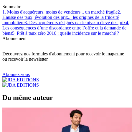
Sommaire
1. Moins d'acquéreurs, moins de vendeurs... un marché fragile
2.
Hausse des taux, évolution des prix... les origines de la frilosité
immobilière
3. Des acquéreurs résignés par le niveau élevé des prix
4.
Les conséquences d’une discordance entre l’offre et la demande de
biens
5. Prêt à taux zéro 2016 : quelle incidence sur le marché ?
Abonnement
Découvrez nos formules d'abonnement pour recevoir le magazine
ou recevoir la newsletter
Abonnez-vous
Du même auteur