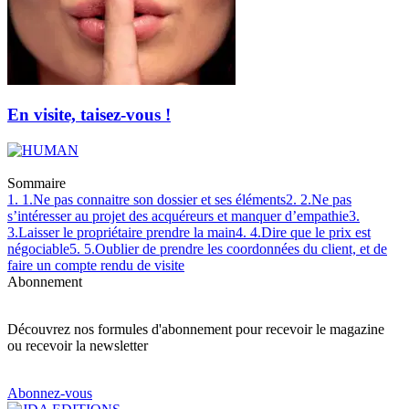
En visite, taisez-vous !
Sommaire
1. 1.Ne pas connaitre son dossier et ses éléments
2. 2.Ne pas
s’intéresser au projet des acquéreurs et manquer d’empathie
3.
3.Laisser le propriétaire prendre la main
4. 4.Dire que le prix est
négociable
5. 5.Oublier de prendre les coordonnées du client, et de
faire un compte rendu de visite
Abonnement
Découvrez nos formules d'abonnement pour recevoir le magazine
ou recevoir la newsletter
Abonnez-vous