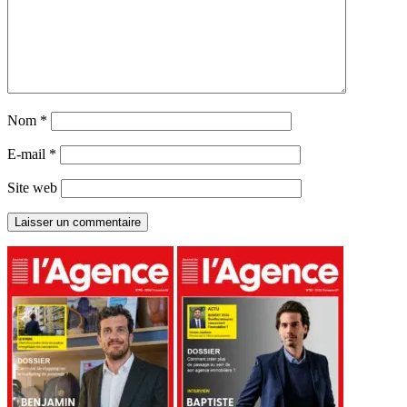
Nom
*
E-mail
*
Site web