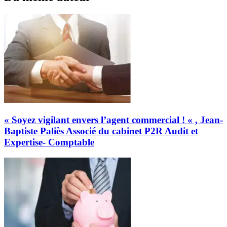
« Soyez vigilant envers l’agent commercial ! « , Jean-
Baptiste Paliès Associé du cabinet P2R Audit et
Expertise- Comptable