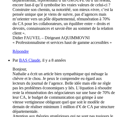
départemental, représentatif d’un GROUPE ou d’un réseau,
encore faut-il qu’il symbolise les vraies valeurs de celui-ci ?
Construire son chemin, sa notoriété, son mieux-vivre, c’est la
pensée unique que je viens de suivre, pas d’agences mais
m’orienter vers un pôle départemental, rémunération à 70%
du CA pour les collaborateurs, un équilibre entre « droits et
devoirs, connaissances et savoir-être au sommet de la relation
client ».
Didier FAUVEL – Dirigeant AQUIMMOVNI
« Professionnalisme et services haut de gamme accessibles »
Répondre
Par
BAS Claude
, il y a 8 années
Bonjour,
Nathalie a écrit un article bien sympathique qui ménage la
chèvre et le chou. Je peux le comprendre eu égard aux
lecteurs du journal de l’agence. Belle idée mais elle ne règle
pas les problèmes économiques y liés. L’équation à résoudre
reste la rémunération des négociateurs sur une base de 70% de
leur CA, le budget de communication qui grimpe à une
vitesse vertigineuse obligeant quel que soit le modèle de
demain de réaliser minimum 1 million d’€ de CA par structure
départementale.
Attention aux théories stratégiques qui ne sont pas toujours le