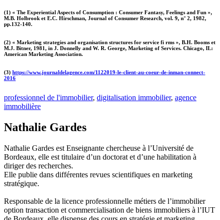
(1) « The Experiential Aspects of Consumption : Consumer Fantasy, Feelings and Fun »,
M.B. Holbrook et E.C. Hirschman, Journal of Consumer Research, vol. 9, n° 2, 1982,
pp.132-140.
(2) « Marketing strategies and organisation structures for service fi rms », B.H. Booms et
M.J. Bitner, 1981, in J. Donnelly and W. R. George, Marketing of Services. Chicago, IL:
American Marketing Association.
(3)
https://www.journaldelagence.com/1122019-le-client-au-coeur-de-inman-connect-
2016
professionnel de l'immobilier
,
digitalisation immobilier
,
agence
immobilière
Nathalie Gardes
Nathalie Gardes est Enseignante chercheuse à l’Université de
Bordeaux, elle est titulaire d’un doctorat et d’une habilitation à
diriger des recherches.
Elle publie dans différentes revues scientifiques en marketing
stratégique.
Responsable de la licence professionnelle métiers de l’immobilier
option transaction et commercialisation de biens immobiliers à l’IUT
de Bordeaux, elle dispense des cours en stratégie et marketing