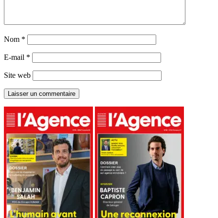
Nom
*
E-mail
*
Site web