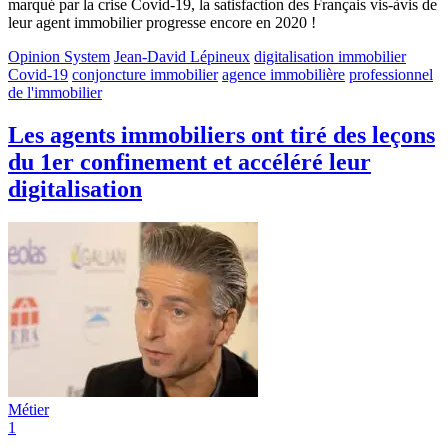
marqué par la crise Covid-19, la satisfaction des Français vis-àvis de
leur agent immobilier progresse encore en 2020 !
Opinion System
Jean-David Lépineux
digitalisation immobilier
Covid-19
conjoncture immobilier
agence immobilière
professionnel
de l'immobilier
Les agents immobiliers ont tiré des leçons
du 1er confinement et accéléré leur
digitalisation
Métier
1