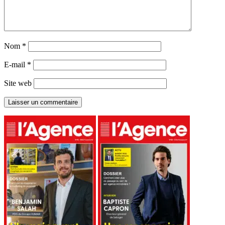
Nom
*
E-mail
*
Site web