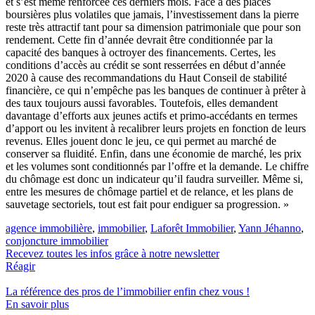
et s’est même renforcée ces derniers mois. Face à des places
boursières plus volatiles que jamais, l’investissement dans la pierre
reste très attractif tant pour sa dimension patrimoniale que pour son
rendement. Cette fin d’année devrait être conditionnée par la
capacité des banques à octroyer des financements. Certes, les
conditions d’accès au crédit se sont resserrées en début d’année
2020 à cause des recommandations du Haut Conseil de stabilité
financière, ce qui n’empêche pas les banques de continuer à prêter à
des taux toujours aussi favorables. Toutefois, elles demandent
davantage d’efforts aux jeunes actifs et primo-accédants en termes
d’apport ou les invitent à recalibrer leurs projets en fonction de leurs
revenus. Elles jouent donc le jeu, ce qui permet au marché de
conserver sa fluidité. Enfin, dans une économie de marché, les prix
et les volumes sont conditionnés par l’offre et la demande. Le chiffre
du chômage est donc un indicateur qu’il faudra surveiller. Même si,
entre les mesures de chômage partiel et de relance, et les plans de
sauvetage sectoriels, tout est fait pour endiguer sa progression. »
agence immobilière
,
immobilier
,
Laforêt Immobilier
,
Yann Jéhanno
,
conjoncture immobilier
Recevez toutes les infos grâce à notre newsletter
Réagir
La référence
des pros de l’immobilier
enfin chez vous !
En savoir plus