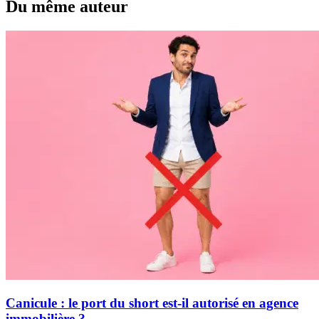
Du même auteur
Canicule : le port du short est-il autorisé en agence
immobilière ?