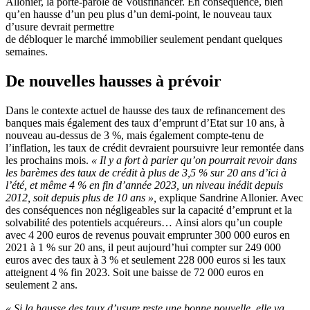
Allonier, la porte-parole de Vousfinancer. En conséquence, bien
qu’en hausse d’un peu plus d’un demi-point, le nouveau taux
d’usure devrait permettre
de débloquer le marché immobilier seulement pendant quelques
semaines.
De nouvelles hausses à prévoir
Dans le contexte actuel de hausse des taux de refinancement des
banques mais également des taux d’emprunt d’Etat sur 10 ans, à
nouveau au-dessus de 3 %, mais également compte-tenu de
l’inflation, les taux de crédit devraient poursuivre leur remontée dans
les prochains mois.
« Il y a fort à parier qu’on pourrait revoir dans
les barèmes des taux de crédit à plus de 3,5 % sur 20 ans d’ici à
l’été, et même 4 % en fin d’année 2023, un niveau inédit depuis
2012, soit depuis plus de 10 ans
»,
explique Sandrine Allonier. Avec
des conséquences non négligeables sur la capacité d’emprunt et la
solvabilité des potentiels acquéreurs… Ainsi alors qu’un couple
avec 4 200 euros de revenus pouvait emprunter 300 000 euros en
2021 à 1 % sur 20 ans, il peut aujourd’hui compter sur 249 000
euros avec des taux à 3 % et seulement 228 000 euros si les taux
atteignent 4 % fin 2023. Soit une baisse de 72 000 euros en
seulement 2 ans.
«
Si la hausse des taux d’usure reste une bonne nouvelle, elle va