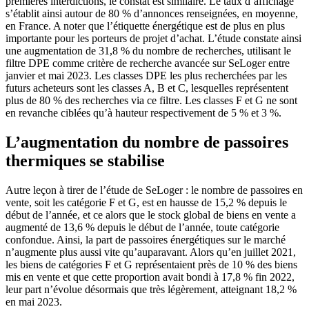
premières interdictions, le constat est similaire. Le taux d’affichage
s’établit ainsi autour de 80 % d’annonces renseignées, en moyenne,
en France. A noter que l’étiquette énergétique est de plus en plus
importante pour les porteurs de projet d’achat. L’étude constate ainsi
une augmentation de 31,8 % du nombre de recherches, utilisant le
filtre DPE comme critère de recherche avancée sur SeLoger entre
janvier et mai 2023. Les classes DPE les plus recherchées par les
futurs acheteurs sont les classes A, B et C, lesquelles représentent
plus de 80 % des recherches via ce filtre. Les classes F et G ne sont
en revanche ciblées qu’à hauteur respectivement de 5 % et 3 %.
L’augmentation du nombre de passoires
thermiques se stabilise
Autre leçon à tirer de l’étude de SeLoger : le nombre de passoires en
vente, soit les catégorie F et G, est en hausse de 15,2 % depuis le
début de l’année, et ce alors que le stock global de biens en vente a
augmenté de 13,6 % depuis le début de l’année, toute catégorie
confondue. Ainsi, la part de passoires énergétiques sur le marché
n’augmente plus aussi vite qu’auparavant. Alors qu’en juillet 2021,
les biens de catégories F et G représentaient près de 10 % des biens
mis en vente et que cette proportion avait bondi à 17,8 % fin 2022,
leur part n’évolue désormais que très légèrement, atteignant 18,2 %
en mai 2023.