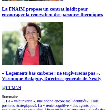
La FNAIM propose un contrat inédit pour
encourager la rénovation des passoires thermiques
« Logements bas carbone : ne tergiversons pas »,
Véronique Bédague, Directrice générale de Nexity
Sommaire
1. La « valeur verte », une notion encore mal identifiée
2. Trois
postures stratégiques
3. La « rente cognitive » des agents pour
exploiter les opportunités
4. Miser sur la « valeur verte » auprès des