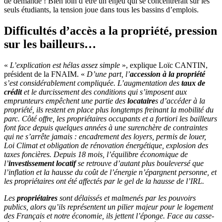
de demande ! Bien loin d’être un enjeu qui se concentrerait sur les
seuls étudiants, la tension joue dans tous les bassins d’emplois.
Difficultés d’accès а la propriété, pression
sur les bailleurs…
«
L’explication est hélas assez simple
», explique Loïc CANTIN,
président de la FNAIM. «
D’une part, l’
accession à la propriété
s’est considérablement compliquée. L’augmentation des
taux de
crédit
et le durcissement des conditions qui s’imposent aux
emprunteurs empêchent une partie des
locataire
s d’accéder à la
propriété, ils restent en place plus longtemps freinant la mobilité du
parc. Côté offre, les propriétaires occupants et a fortiori les bailleurs
font face depuis quelques années à une surenchère de contraintes
qui ne s’arrête jamais : encadrement des loyers, permis de louer,
Loi Climat et obligation de rénovation énergétique, explosion des
taxes foncières. Depuis 18 mois, l’équilibre économique de
l’
investissement locatif
se retrouve d’autant plus bouleversé que
l’inflation et la hausse du coût de l’énergie n’épargnent personne, et
les propriétaires ont été affectés par le gel de la hausse de l’IRL.
Les
propriétaires
sont délaissés et malmenés par les pouvoirs
publics, alors qu’ils représentent un pilier majeur pour le logement
des Français et notre économie, ils jettent l’éponge. Face au casse-