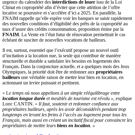
urgence du calendrier des
interdictions de louer
issu de la Loi
Climat en copropriété afin d’éviter que cette attrition de l’offre
locative se poursuive et s’accélère d’ici а 2025. En parallèle, la
FNAIM rappelle qu’elle espère voir les banques se saisir rapidement
des nouvelles conditions d’éligibilité des prêts de la copropriété au
taux d’usure des crédits consommation, proposition émise par la
FNAIM
. La Vente en l’état futur de rénovation permettrait le cas
échéant de susciter de nouvelles vocations de bailleurs.
Il est, surtout, essentiel que l’exécutif propose un nouvel outil
d’incitation а la location nue, la seule qui contribue de manière
structurelle et durable а satisfaire les besoins en logements des
Français. Dans la conjoncture actuelle, et а quelques mois des Jeux
Olympiques, la priorité doit être de redonner aux
propriétaires
bailleurs
une véritable raison de mettre leur bien en location, en
actionnant un levier puissant et pertinent.
« L
e temps où nous appelions à un simple rééquilibrage entre
location longue durée
et meublés de tourisme est révolu »,
explique
Loпc CANTIN. «
Il faut, soutenir et redonner confiance aux
propriétaires bailleurs, après les avoir déconsidérés pendant trop
longtemps en levant les freins à l’accès au logement pour tous les
Français, mais aussi en créant un incitatif fiscal pour convaincre les
propriétaires de mettre leurs
biens en location
. »