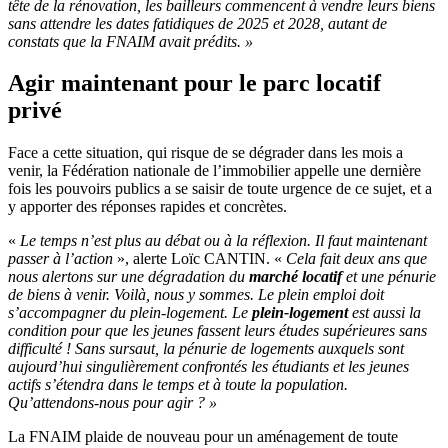
tête de la rénovation, les bailleurs commencent à vendre leurs biens
sans attendre les dates fatidiques de 2025 et 2028, autant de
constats que la FNAIM avait prédits. »
Agir maintenant pour le parc locatif
privé
Face а cette situation, qui risque de se dégrader dans les mois а
venir, la Fédération nationale de l’immobilier appelle une dernière
fois les pouvoirs publics а se saisir de toute urgence de ce sujet, et а
y apporter des réponses rapides et concrètes.
«
Le temps n’est plus au débat ou à la réflexion. Il faut maintenant
passer à l’action
», alerte Loïc CANTIN. «
Cela fait deux ans que
nous alertons sur une dégradation du
marché locatif
et une pénurie
de biens à venir. Voilà, nous y sommes.
Le plein emploi doit
s’accompagner du plein-logement
. Le
plein-logement
est aussi la
condition pour que les jeunes fassent leurs études supérieures sans
difficulté ! Sans sursaut, la pénurie de logements auxquels sont
aujourd’hui singulièrement confrontés les étudiants et les jeunes
actifs s’étendra dans le temps et à toute la population.
Qu’attendons-nous pour agir ? »
La FNAIM plaide de nouveau pour un aménagement de toute