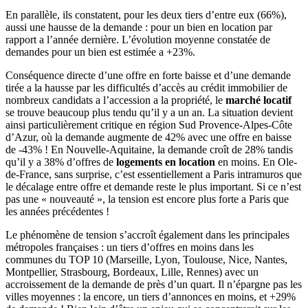
En parallèle, ils constatent, pour les deux tiers d’entre eux (66%),
aussi une hausse de la demande : pour un bien en location par
rapport а l’année dernière. L’évolution moyenne constatée de
demandes pour un bien est estimée а +23%.
Conséquence directe d’une offre en forte baisse et d’une demande
tirée а la hausse par les difficultés d’accès au crédit immobilier de
nombreux candidats а l’accession а la propriété, le
marché locatif
se trouve beaucoup plus tendu qu’il y a un an. La situation devient
ainsi particulièrement critique en région Sud Provence-Alpes-Côte
d’Azur, où la demande augmente de 42% avec une offre en baisse
de -43% ! En Nouvelle-Aquitaine, la demande croît de 28% tandis
qu’il y a 38% d’offres de
logements en location
en moins. En Оle-
de-France, sans surprise, c’est essentiellement а Paris intramuros que
le décalage entre offre et demande reste le plus important. Si ce n’est
pas une « nouveauté », la tension est encore plus forte а Paris que
les années précédentes !
Le phénomène de tension s’accroît également dans les principales
métropoles françaises : un tiers d’offres en moins dans les
communes du TOP 10 (Marseille, Lyon, Toulouse, Nice, Nantes,
Montpellier, Strasbourg, Bordeaux, Lille, Rennes) avec un
accroissement de la demande de près d’un quart. Il n’épargne pas les
villes moyennes : lа encore, un tiers d’annonces en moins, et +29%