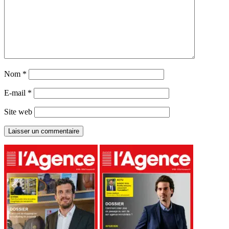
Nom
*
E-mail
*
Site web