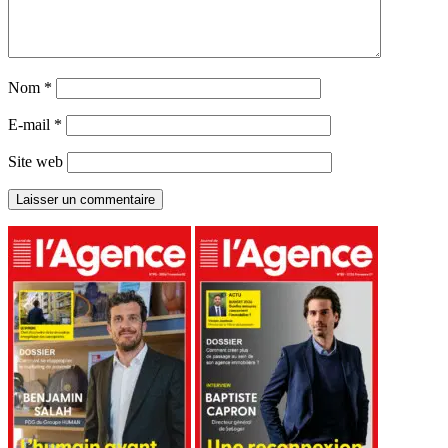
Nom
*
E-mail
*
Site web