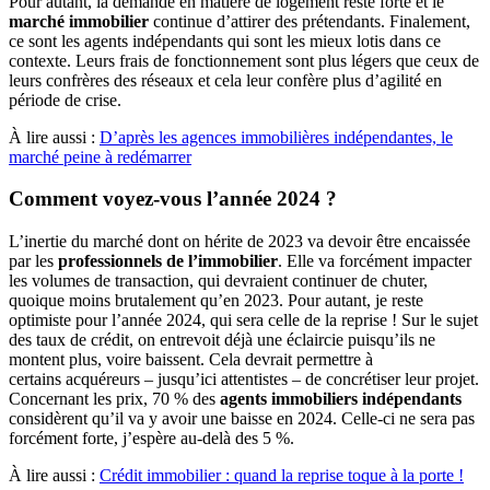
Pour autant, la demande en matière de logement reste forte et le
marché immobilier
continue d’attirer des prétendants. Finalement,
ce sont les agents indépendants qui sont les mieux lotis dans ce
contexte. Leurs frais de fonctionnement sont plus légers que ceux de
leurs confrères des réseaux et cela leur confère plus d’agilité en
période de crise.
À lire aussi :
D’après les agences immobilières indépendantes, le
marché peine à redémarrer
Comment voyez-vous l’année 2024 ?
L’inertie du marché dont on hérite de 2023 va devoir être encaissée
par les
professionnels de l’immobilier
. Elle va forcément impacter
les volumes de transaction, qui devraient continuer de chuter,
quoique moins brutalement qu’en 2023. Pour autant, je reste
optimiste pour l’année 2024, qui sera celle de la reprise ! Sur le sujet
des taux de crédit, on entrevoit déjà une éclaircie puisqu’ils ne
montent plus, voire baissent. Cela devrait permettre à
certains acquéreurs – jusqu’ici attentistes – de concrétiser leur projet.
Concernant les prix, 70 % des
agents immobiliers indépendants
considèrent qu’il va y avoir une baisse en 2024. Celle-ci ne sera pas
forcément forte, j’espère au-delà des 5 %.
À lire aussi :
Crédit immobilier : quand la reprise toque à la porte !