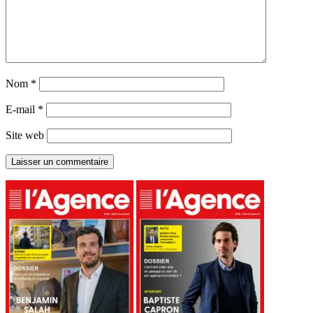
Nom
*
E-mail
*
Site web