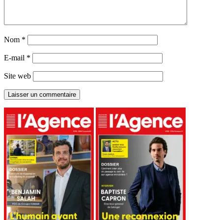
Nom
*
E-mail
*
Site web