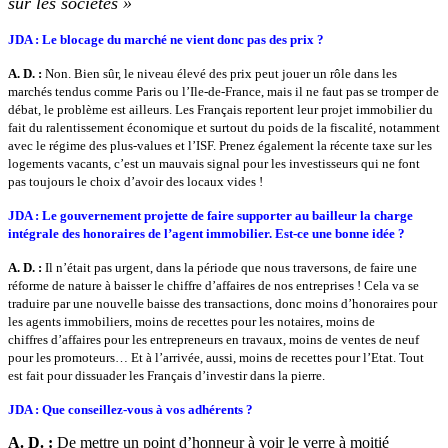
sur les sociétés »
JDA : Le blocage du marché ne
vient donc pas des prix ?
A. D. :
Non. Bien sûr, le niveau élevé des prix peut jouer un rôle dans les
marchés tendus comme Paris ou l’Ile-de-France, mais il ne faut pas se tromper de
débat, le problème est ailleurs. Les Français reportent leur projet immobilier du
fait du ralentissement économique et surtout du poids de la fiscalité, notamment
avec le régime des plus-values et l’ISF. Prenez également la récente taxe sur les
logements vacants, c’est un mauvais signal pour les investisseurs qui ne font
pas toujours le choix d’avoir des locaux vides !
JDA : Le gouvernement projette
de faire supporter au bailleur la
charge
intégrale des honoraires
de l’agent immobilier. Est-ce
une bonne idée ?
A. D. :
Il n’était pas urgent, dans la période que nous traversons, de faire une
réforme de nature à baisser le chiffre d’affaires de nos entreprises ! Cela va se
traduire par une nouvelle baisse des transactions, donc moins d’honoraires pour
les agents immobiliers, moins de recettes pour les notaires, moins de
chiffres d’affaires pour les entrepreneurs en travaux, moins de ventes de neuf
pour les promoteurs… Et à l’arrivée, aussi, moins de recettes pour l’Etat. Tout
est fait pour dissuader les Français d’investir dans la pierre.
JDA : Que conseillez-vous à vos
adhérents ?
A. D. :
De mettre un point d’honneur à voir le verre à moitié