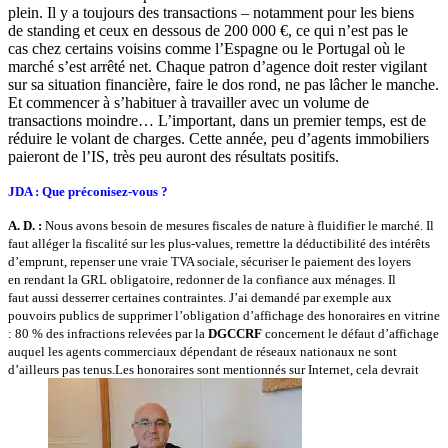
plein. Il y a toujours des transactions – notamment pour les biens
de standing et ceux en dessous de 200 000 €, ce qui n’est pas le
cas chez certains voisins comme l’Espagne ou le Portugal où le
marché s’est arrêté net. Chaque patron d’agence doit rester vigilant
sur sa situation financière, faire le dos rond, ne pas lâcher le manche.
Et commencer à s’habituer à travailler avec un volume de
transactions moindre… L’important, dans un premier temps, est de
réduire le volant de charges. Cette année, peu d’agents immobiliers
paieront de l’IS, très peu auront des résultats positifs.
JDA : Que préconisez-vous ?
A. D. :
Nous avons besoin de mesures fiscales de nature à fluidifier le marché. Il
faut alléger la fiscalité sur les plus-values, remettre la déductibilité des intérêts
d’emprunt, repenser une vraie TVA sociale, sécuriser le paiement des loyers
en rendant la GRL obligatoire, redonner de la confiance aux ménages. Il
faut aussi desserrer certaines contraintes. J’ai demandé par exemple aux
pouvoirs publics de supprimer l’obligation d’affichage des honoraires en vitrine
: 80 % des infractions relevées par la
DGCCRF
concernent le défaut d’affichage
auquel les agents commerciaux dépendant de réseaux nationaux ne sont
d’ailleurs pas tenus.Les honoraires sont mentionnés sur Internet, cela devrait