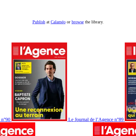
Publish
at
Calaméo
or
browse
the library.
e n°90
Le Journal de l’Agence n°89