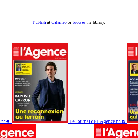
Publish
at
Calaméo
or
browse
the library.
e n°90
Le Journal de l’Agence n°89