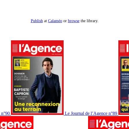
Publish
at
Calaméo
or
browse
the library.
e n°90
Le Journal de l’Agence n°89