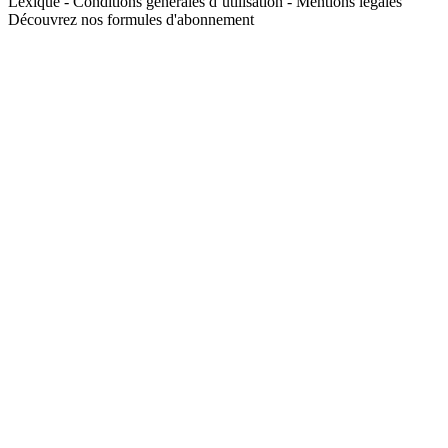
Lexique
-
Conditions générales d’utilisation
-
Mentions légales
Découvrez nos formules d'abonnement