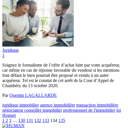
Juridique
1
Soignez le formalisme de l’offre d’achat faite par votre acquéreur,
car même en cas de réponse favorable du vendeur si les mentions
font défaut le bien pourrait être proposé et vendu à un autre
acquéreur. Tel est le constat de cet arrêt de la Cour d’Appel de
Chambéry du 13 octobre 2020.
Par
Quentin LAGALLARDE
juridique immobilier
agence immobilière
transaction immobilière
négociateur conseiller immobilier
professionnel de l'immobilier
loi
Hoguet
1
2
3
…
130
131
132
133
134
135