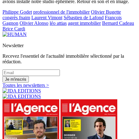
avions installé notre studio éphémère. Retour en son et en image.
Philippe Godet
professionnel de l'immobilier
Olivier Bugette
congrès fnaim
Laurent Vimont
Sébastien de Lafond
François
Gagnon
Olivier Alonso
léo attias
agent immobilier
Bernard Cadeau
Brice Cardi
Newsletter
Recevez l'essentiel de l'actualité immobilière sélectionné par la
rédaction.
Je m'inscris
Toutes les newsletters >