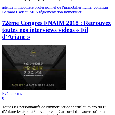
agence immobilière
professionnel de l'immobilier
fichier commun
Bernard Cadeau
MLS
réglementation immobilier
72ème Congrès FNAIM 2018 : Retrouvez
toutes nos interviews vidéos « Fil
d’Ariane »
Evénements
0
Toutes les personnalités de l'immobilier ont défilé au micro du Fil
d'Ariane les 26 et 27 novembre au Carrousel du Louvre où nous