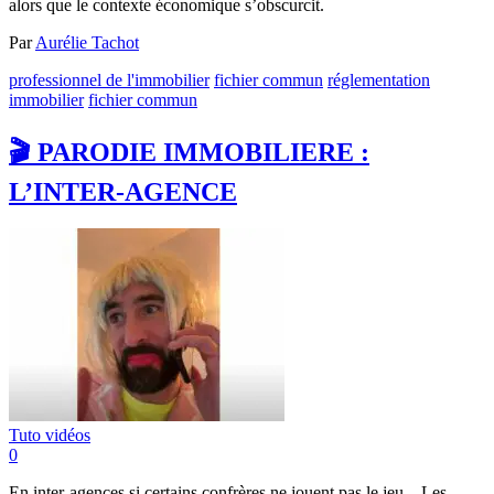
alors que le contexte économique s’obscurcit.
Par
Aurélie Tachot
professionnel de l'immobilier
fichier commun
réglementation
immobilier
fichier commun
🎬 PARODIE IMMOBILIERE :
L’INTER-AGENCE
Tuto vidéos
0
En inter-agences si certains confrères ne jouent pas le jeu... Les