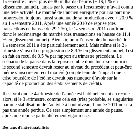
1
semestre : avec plus de 86
milliards d’euros (+ 19,1 % en
er
glissement annuel), jamais par le passé un 1er
semestre
n’avait connu
une telle activité. Le marché de l’ancien enregistre pour sa part une
progression toujours aussi soutenue de sa production avec + 20,9 %
au 1
semestre
2011. Après une année 2010 de reprise (des
er
transactions en hausse de 29,1 %), le 1
semestre 2011 confirme
er
donc le redémarrage du marché (des transactions en hausse de 11,4
% en glissement annuel). Bien sûr, pour l’ensemble du marché, le
1
semestre 2011
a été particulièrement actif. Mais même si le 2
er
e
trimestre s
’inscrit en progression de 8,9 % en glissement annuel, l est
en fait en recul de 0,5 % par rapport au trimestre précédent. Le
scénario de la pause dans la reprise semble donc bien se confirmer :
le second semestre devrait rester au niveau du précédent et peut-être
même s’inscrire en recul modéré (compte tenu de l’impact que la
crise boursière de l’été ne devrait pas manquer d’avoir sur la
capacité de production des établissements de crédit).
Il est vrai que le 4
trimestre
de l’année est habituellement en recul :
e
alors, si le 3
trimestre,
comme cela est (très) probable, se singularise
e
par une stabilisation de l’activité à haut niveau, l’année 2011 ne sera
pas une année perdue. Ce sera simplement une année de pause,
après une reprise particulièrement vigoureuse.
Des taux d’intérêt stabilisés