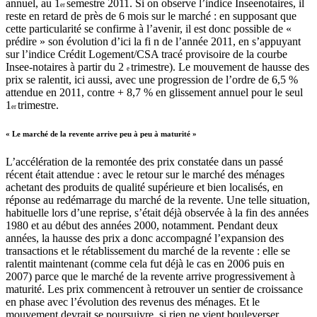
annuel, au 1
semestre 2011.
Si on observe l’indice Inseenotaires, il
er
reste en retard de près de 6 mois sur le marché : en supposant que
cette particularité se confirme à l’avenir, il est donc possible de «
prédire » son évolution d’ici la fi n de l’année 2011, en s’appuyant
sur l’indice Crédit Logement/CSA tracé provisoire de la courbe
Insee-notaires à partir du 2
trimestre).
Le mouvement de hausse des
e
prix se ralentit, ici aussi, avec une progression de l’ordre de 6,5 %
attendue en 2011, contre + 8,7 % en glissement annuel pour le seul
1
trimestre.
er
« Le marché de la revente arrive peu à peu à maturité »
L’accélération de la remontée des prix constatée dans un passé
récent était attendue : avec le retour sur le marché des ménages
achetant des produits de qualité supérieure et bien localisés, en
réponse au redémarrage du marché de la revente. Une telle situation,
habituelle lors d’une reprise, s’était déjà observée à la fin des années
1980 et au début des années 2000, notamment. Pendant deux
années, la hausse des prix a donc accompagné l’expansion des
transactions et le rétablissement du marché de la revente : elle se
ralentit maintenant (comme cela fut déjà le cas en 2006 puis en
2007) parce que le marché de la revente arrive progressivement à
maturité. Les prix commencent à retrouver un sentier de croissance
en phase avec l’évolution des revenus des ménages. Et le
mouvement devrait se poursuivre, si rien ne vient bouleverser