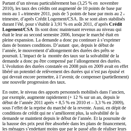
Partant d’un niveau particulièrement bas (3,25 % en novembre
2010), les taux des crédits ont augmenté de 10 points de base par
mois au 1
trimestre 2011, puis
de 5 points de base par mois au 2
er
e
trimestre, d’après Cr
édit Logement/CSA. Ils se sont alors stabilisés
durant l’été, pour s’établir à 3,91 % en août 2011, d’après
Crédit
Logement/CSA
Ils sont donc maintenant revenus au niveau qui
était le leur au second semestre 2006, lorsque le marché était en
pleine expansion. La demande a donc pu continuer à s’exprimer
dans de bonnes conditions. D’autant que, depuis le début de
l’année, le mouvement d’allongement des durées des prêts se
poursuit. L’impact de la montée des taux sur la solvabilité de la
demande a donc pu être compensé par l’allongement des durées.
L’évolution des durées constatée en 2008 puis en 2009 avait en effet
libéré un potentiel de relèvement des durées qui n’est pas épuisé et
qui devrait encore permettre, à l’avenir, de compenser (partiellement)
une nouvelle progression des taux.
En outre, le niveau des apports personnels mobilisés dans l’ancien,
par exemple, augmente rapidement (+ 12 % sur un an, depuis le
début de l’année 2011 après + 8,5 % en 2010 et – 3,3 % en 2009),
sous l’effet de la reprise du marché de la revente. Aussi, en dépit de
conditions de crédit qui ne s’améliorent plus, la solvabilité de la
demande se maintient depuis le début de l’année. Et la poursuite de
la hausse des prix peut être absorbée dans les plans de financement,
les ménages s’endettant moins que par le passé afin de réaliser leurs