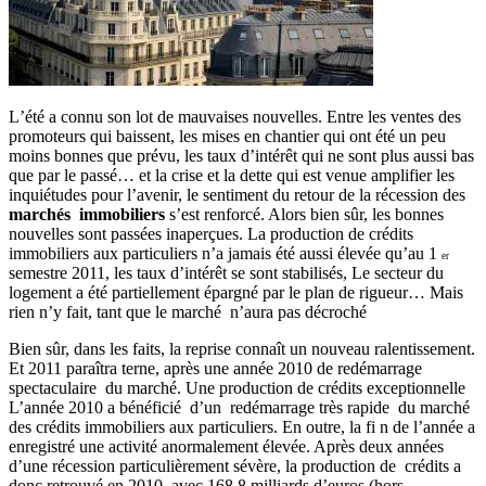
L
’été a connu son
lot de mauvaises nouvelles. Entre les ventes des
promoteurs qui baissent, les mises en chantier qui ont été un peu
moins bonnes que prévu, les taux d’intérêt qui ne sont plus aussi bas
que par le passé… et la crise et la dette qui est venue amplifier les
inquiétudes pour l’avenir, le sentiment du retour de la récession des
marchés immobiliers
s’est renforcé. Alors bien sûr, les bonnes
nouvelles sont passées inaperçues. La production de crédits
immobiliers aux particuliers n’a jamais été aussi élevée qu’au 1
er
semestre
2011, les taux d’intérêt se sont stabilisés, Le secteur du
logement a été partiellement épargné par le plan de rigueur… Mais
rien n’y fait, tant que le marché n’aura pas décroché
Bien sûr, dans les faits, la reprise connaît un nouveau ralentissement.
Et 2011 paraîtra terne, après une année 2010 de redémarrage
spectaculaire du marché. Une production de crédits exceptionnelle
L’année 2010 a bénéficié d’un redémarrage très rapide du marché
des crédits immobiliers aux particuliers. En outre, la fi n de l’année a
enregistré une activité anormalement élevée. Après deux années
d’une récession particulièrement sévère, la production de crédits a
donc retrouvé en 2010, avec 168,8 milliards d’euros (hors