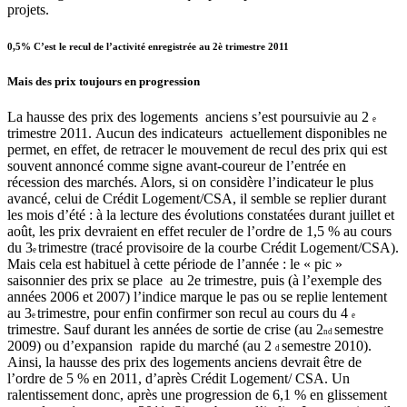
projets.
0,5% C’est le recul de l’activité enregistrée au 2è trimestre 2011
Mais des prix toujours en progression
La hausse des prix des logements anciens s’est poursuivie au 2
e
trimestre 2011.
Aucun des indicateurs actuellement disponibles ne
permet, en effet, de retracer le mouvement de recul des prix qui est
souvent annoncé comme signe avant-coureur de l’entrée en
récession des marchés. Alors, si on considère l’indicateur le plus
avancé, celui de Crédit Logement/CSA, il semble se replier durant
les mois d’été : à la lecture des évolutions constatées durant juillet et
août, les prix devraient en effet reculer de l’ordre de 1,5 % au cours
du 3
trimestre (tracé provisoire
de la courbe Crédit Logement/CSA).
e
Mais cela est habituel à cette période de l’année : le « pic »
saisonnier des prix se place au 2e trimestre, puis (à l’exemple des
années 2006 et 2007) l’indice marque le pas ou se replie lentement
au 3
trimestre, pour enfin confirmer son recul au cours du 4
e
e
trimestre. Sauf durant les
années de sortie de crise (au 2
semestre
nd
2009) ou d’expansion
rapide du marché (au 2
semestre 2010).
d
Ainsi, la hausse des prix des logements anciens devrait être de
l’ordre de 5 % en 2011, d’après Crédit Logement/ CSA. Un
ralentissement donc, après une progression de 6,1 % en glissement