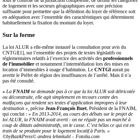
sous le contrôle de la juridiction compétente, de définir les catégories
de logement et les secteurs géographiques avec une précision
suffisante pour permettre que la définition du loyer de référence soit
en adéquation avec l’ensemble des caractéristiques qui déterminent
habituellement la fixation du montant du loyer.
Sur la forme
La loi ALUR a elle-même instauré la consultation pour avis du
CNTGI[1], sur l’ensemble des projets de textes législatifs ou
réglementaires relatifs à l’exercice des activités des
professionnels
de l’immobilier
et notamment l’intermédiation lors des mises en
location d’immeubles à usage d’habitation. Le
CNTGI
aurait pu
avertir le Préfet de région des insuffisances de l’arrêté. Mais il n’a
pas été consulté.
«
La
FNAIM
ne demande pas à ce que la loi ALUR soit détricotée
ou déconstruite, elle agit simplement en recours contre des
malfaçons qui rendent ses textes d’application impropres à leur
destination »,
précise
Jean-François Buet
, Président de la FNAIM,
qui conclut
: « En 2013-2014, au cours des débats sur le projet de
loi ALUR, la FNAIM avait averti : on ne régule pas un marché à
coup de diktats administratifs, on le casse. C’est hélas ce qui est en
train de se produire pour le logement locatif à Paris. »
©byBazikPress© andrea lehmkuhl – Fotolia.com