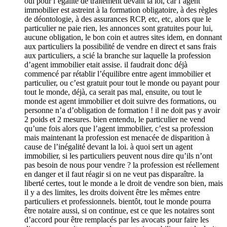
oui pour l’égalité de traitement devant la loi, car l’agent
immobilier est astreint à la formation obligatoire, à des règles
de déontologie, à des assurances RCP, etc, etc, alors que le
particulier ne paie rien, les annonces sont gratuites pour lui,
aucune obligation, le bon coin et autres sites idem, en donnant
aux particuliers la possibilité de vendre en direct et sans frais
aux particuliers, a scié la branche sur laquelle la profession
d’agent immobilier etait assise. il faudrait donc déjà
commencé par rétablir l’équilibre entre agent immobilier et
particulier, ou c’est gratuit pour tout le monde ou payant pour
tout le monde, déjà, ca serait pas mal, ensuite, ou tout le
monde est agent immobilier et doit suivre des formations, ou
personne n’a d’obligation de formation ! il ne doit pas y avoir
2 poids et 2 mesures. bien entendu, le particulier ne vend
qu’une fois alors que l’agent immobilier, c’est sa profession
mais maintenant la profession est menacée de disparition à
cause de l’inégalité devant la loi. à quoi sert un agent
immobilier, si les particuliers peuvent nous dire qu’ils n’ont
pas besoin de nous pour vendre ? la profession est réellement
en danger et il faut réagir si on ne veut pas disparaître. la
liberté certes, tout le monde a le droit de vendre son bien, mais
il y a des limites, les droits doivent être les mêmes entre
particuliers et professionnels. bientôt, tout le monde pourra
être notaire aussi, si on continue, est ce que les notaires sont
d’accord pour être remplacés par les avocats pour faire les