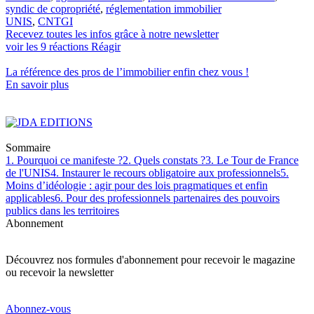
syndic de copropriété
,
réglementation immobilier
UNIS
,
CNTGI
Recevez toutes les infos grâce à notre newsletter
voir les
9
réactions
Réagir
La référence
des pros de l’immobilier
enfin chez vous !
En savoir plus
Sommaire
1. Pourquoi ce manifeste ?
2. Quels constats ?
3. Le Tour de France
de l'UNIS
4. Instaurer le recours obligatoire aux professionnels
5.
Moins d’idéologie : agir pour des lois pragmatiques et enfin
applicables
6. Pour des professionnels partenaires des pouvoirs
publics dans les territoires
Abonnement
Découvrez nos formules d'abonnement pour recevoir le magazine
ou recevoir la newsletter
Abonnez-vous