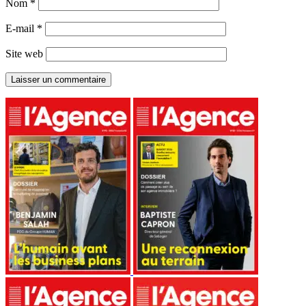
Nom
*
E-mail
*
Site web