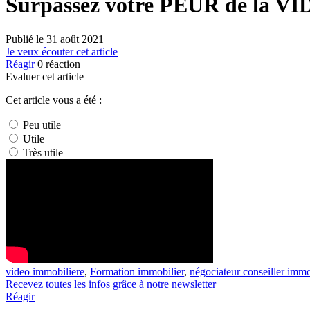
Surpassez votre PEUR de la VI
Publié le
31 août 2021
Je veux écouter cet article
Réagir
0
réaction
Evaluer cet article
Cet article vous a été :
Peu utile
Utile
Très utile
video immobiliere
,
Formation immobilier
,
négociateur conseiller immo
Recevez toutes les infos grâce à notre newsletter
Réagir