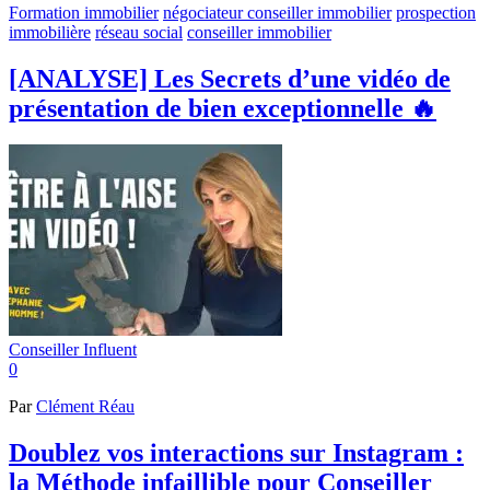
Formation immobilier
négociateur conseiller immobilier
prospection
immobilière
réseau social
conseiller immobilier
[ANALYSE] Les Secrets d’une vidéo de
présentation de bien exceptionnelle 🔥
Conseiller Influent
0
Par
Clément Réau
Doublez vos interactions sur Instagram :
la Méthode infaillible pour Conseiller