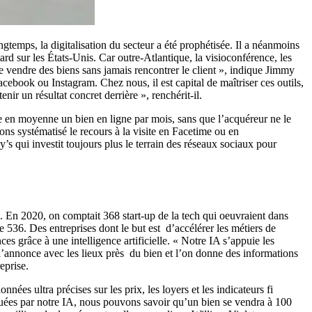
temps, la digitalisation du secteur a été prophétisée. Il a néanmoins
ard sur les États-Unis. Car outre-Atlantique, la visioconférence, les
de vendre des biens sans jamais rencontrer le client », indique Jimmy
ebook ou Instagram. Chez nous, il est capital de maîtriser ces outils,
ir un résultat concret derrière », renchérit-il.
e en moyenne un bien en ligne par mois, sans que l’acquéreur ne le
ons systématisé le recours à la visite en Facetime ou en
’s qui investit toujours plus le terrain des réseaux sociaux pour
h. En 2020, on comptait 368 start-up de la tech qui oeuvraient dans
 536. Des entreprises dont le but est d’accélérer les métiers de
es grâce à une intelligence artificielle. « Notre IA s’appuie les
’annonce avec les lieux près du bien et l’on donne des informations
eprise.
s ultra précises sur les prix, les loyers et les indicateurs fi
ctuées par notre IA, nous pouvons savoir qu’un bien se vendra à 100