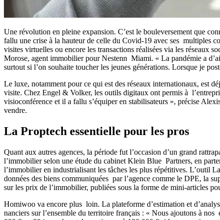
Une révolution en pleine expansion. C’est le bouleversement que conna
fallu une crise à la hauteur de celle du Covid-19 avec ses multiples con
visites virtuelles ou encore les transactions réalisées via les réseaux
Morose, agent immobilier pour Nestenn Miami. « La pandémie a d’ailleu
surtout si l’on souhaite toucher les jeunes générations. Lorsque je post
Le luxe, notamment pour ce qui est des réseaux internationaux, est dé
visite. Chez Engel & Volker, les outils digitaux ont permis à l’entrep
visioconférence et il a fallu s’équiper en stabilisateurs », précise Al
vendre.
La Proptech essentielle pour les pros
Quant aux autres agences, la période fut l’occasion d’un grand rattrap
l’immobilier selon une étude du cabinet Klein Blue Partners, en parten
l’immobilier en industrialisant les tâches les plus répétitives. L’outil
données des biens communiquées par l’agence comme le DPE, la superfi
sur les prix de l’immobilier, publiées sous la forme de mini-articles
Homiwoo va encore plus loin. La plateforme d’estimation et d’analyse d
nanciers sur l’ensemble du territoire français : « Nous ajoutons à no