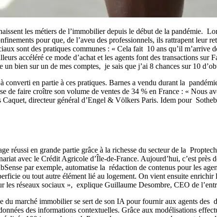
issent les métiers de l’immobilier depuis le début de la pandémie. Long
finements pour que, de l’aveu des professionnels, ils rattrapent leur ret
 sociaux sont des pratiques communes : « Cela fait 10 ans qu’il m’arrive 
rs accéléré ce mode d’achat et les agents font des transactions sur Fac
e un bien sur un de mes comptes, je sais que j’ai 8 chances sur 10 d’obten
jà converti en partie à ces pratiques. Barnes a vendu durant la pandémi
rise de faire croître son volume de ventes de 34 % en France : « Nous av
exis Caquet, directeur général d’Engel & Völkers Paris. Idem pour Sotheby
age réussi en grande partie grâce à la richesse du secteur de la Proptec
ariat avec le Crédit Agricole d’Île-de-France. Aujourd’hui, c’est près de
 LabSense par exemple, automatise la rédaction de contenus pour les agenc
cie ou tout autre élément lié au logement. On vient ensuite enrichir l
 pour les réseaux sociaux », explique Guillaume Desombre, CEO de l’entr
u marché immobilier se sert de son IA pour fournir aux agents des donnée
s données des informations contextuelles. Grâce aux modélisations effe