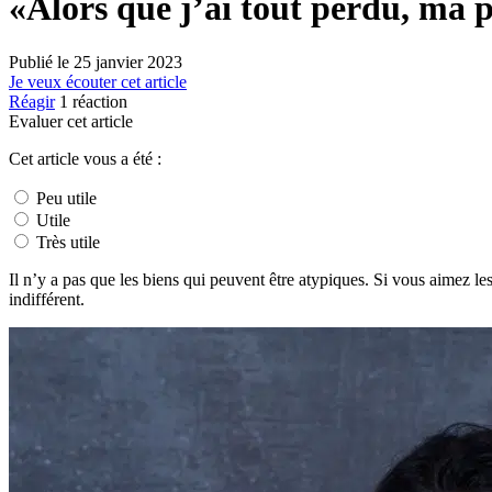
«Alors que j’ai tout perdu, ma 
Publié le
25 janvier 2023
Je veux écouter cet article
Réagir
1
réaction
Evaluer cet article
Cet article vous a été :
Peu utile
Utile
Très utile
Il n’y a pas que les biens qui peuvent être atypiques. Si vous aimez l
indifférent.