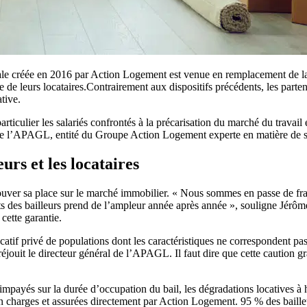
le créée en 2016 par Action Logement est venue en remplacement de la 
ce de leurs locataires.Contrairement aux dispositifs précédents, les part
tive.
articulier les salariés confrontés à la précarisation du marché du travail 
de l’APAGL, entité du Groupe Action Logement experte en matière de sécu
eurs et les locataires
trouver sa place sur le marché immobilier. « Nous sommes en passe de fran
nts des bailleurs prend de l’ampleur année après année », souligne Jérôm
cette garantie.
atif privé de populations dont les caractéristiques ne correspondent pas 
e réjouit le directeur général de l’APAGL. Il faut dire que cette caution 
impayés sur la durée d’occupation du bail, les dégradations locatives à
n charges et assurées directement par Action Logement. 95 % des bailleur