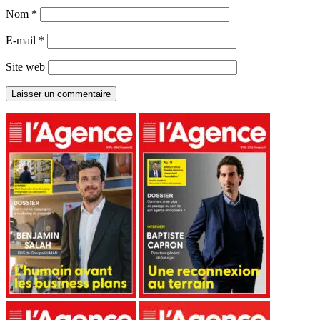
Nom
*
E-mail
*
Site web