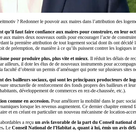
 leitmotiv ? Redonner le pouvoir aux maires dans l’attribution des logeme
 qu’il faut faire confiance aux maires pour construire, en leur oc
fre aux maires deux nouveaux outils pour encourager l’acte de construire :
ordant la première attribution de tout logement social dont ils ont décidé 
it de préemption, de manière à ce qu’ils puissent contrer les logiques in
isme pour produire plus, plus vite et mieux
. Il réduit les délais de r
Par ailleurs, il dote les élus de de nouveaux instruments pour accompagne
a faculté d’obtenir un permis d’aménager qui porte sur plusieurs sites n
ent des bailleurs sociaux, qui sont les principaux producteurs de lo
ure structurelle de renforcement des fonds propres des bailleurs et leur 
 habitants, développement de commerces en rez-de-chaussée, etc.).
ation comme en accession.
Pour améliorer la mobilité dans le parc social, 
s dynamiques lorsque les revenus augmentent. Ce dernier chapitre entend f
diaire et en créant en particulier un nouveau mécanisme de location-acce
 abordables a reçu
un avis favorable de la part du
Conseil national 
es
.
Le
Conseil National de l’Habitat a, quant à lui, émis un avis dé