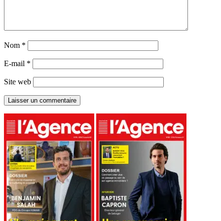
Nom
*
E-mail
*
Site web