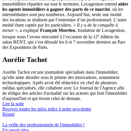
immobilières réparties sur tout le territoire, Locagestion entend
aider
les agents immobiliers à gagner des parts de ce marché
, où les
intermédiaires sont peu nombreux. Aujourd’hui, seule une moitié
des locations se réalisent par l’entremise d’un professionnel. L’autre
moitié étant captée par les particuliers. «
Il y a de la conquête à
mener
», a expliqué
François Moerlen
, fondateur de Locagestion,
e
lorsque nous l’avons rencontré à l’occasion de la 12
édition du
salon RENT, qui s’est déroulé les 6 et 7 novembre derniers au Parc
des Expositions de Paris.
Aurélie Tachot
Aurélie Tachot est une journaliste spécialisée dans l'immobilier,
qu'elle aime aborder sous le prisme des innovations, notamment
technologiques. Après avoir été rédactrice en chef de plusieurs
médias spécialisés, elle collabore avec Le Journal de l'Agence afin
de rédiger des articles d'actualité sur les acteurs qui font l'immobilier
d'aujourd'hui et qui feront celui de demain.
Lire la suite
Recevez toutes les infos grâce à notre newsletter
Réagir
La veille des
professionnels de l'immobilier
!
En savoir plus