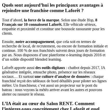
Quels sont aujourd’hui les principaux avantages à
rejoindre une franchise comme Laforêt ?
Tout d’abord,
la force de la marque
. Selon une étude Ifop,
8
Français sur 10 connaissent Laforêt.
Elle véhicule sérieux,
empathie et proximité et constitue une boussole rassurante pour les
clients.
Ensuite,
notre accompagnement
, que cela soit en termes de
recherche de local, de recrutement, ou encore de formation initiale et
continue. 100 % de nos franchisés suivent deux jours de formation
par an. Nous disposons d’une plateforme e-learning depuis 2016 et
d’un solide dispositif blended learning.
Laforêt apporte aussi
des outils digitaux
: chatbot depuis 2017, IA
générative intégrée, retouche photo, présence sur les réseaux
sociaux… Et surtout
une culture
d’analyse de données
: chaque
franchisé reçoit des tableaux de bord détaillés pour piloter ses lignes
métier. Un franchiseur, c’est aussi un projecteur sur le pont du
bateau : nous voyons la météo arriver avant les autres et pouvons
alerter ou rassurer le réseau.
L’IA était au cœur du Salon RENT. Comment
l’intégrez-vous concrètement chez Laforêt et quel