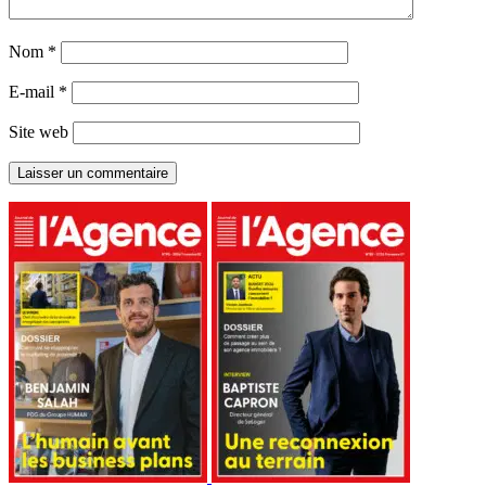
Nom
*
E-mail
*
Site web