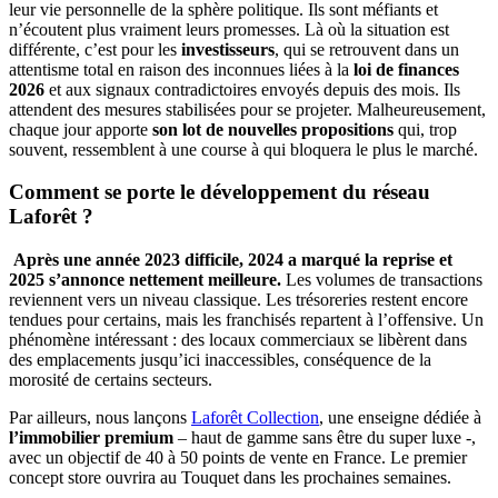
leur vie personnelle de la sphère politique. Ils sont méfiants et
n’écoutent plus vraiment leurs promesses. Là où la situation est
différente, c’est pour les
investisseurs
, qui se retrouvent dans un
attentisme total en raison des inconnues liées à la
loi de finances
2026
et aux signaux contradictoires envoyés depuis des mois. Ils
attendent des mesures stabilisées pour se projeter. Malheureusement,
chaque jour apporte
son lot de nouvelles propositions
qui, trop
souvent, ressemblent à une course à qui bloquera le plus le marché.
Comment se porte le développement du réseau
Laforêt ?
Après une année 2023 difficile, 2024 a marqué la reprise et
2025 s’annonce nettement meilleure.
Les volumes de transactions
reviennent vers un niveau classique. Les trésoreries restent encore
tendues pour certains, mais les franchisés repartent à l’offensive. Un
phénomène intéressant : des locaux commerciaux se libèrent dans
des emplacements jusqu’ici inaccessibles, conséquence de la
morosité de certains secteurs.
Par ailleurs, nous lançons
Laforêt Collection
, une enseigne dédiée à
l’immobilier premium
– haut de gamme sans être du super luxe -,
avec un objectif de 40 à 50 points de vente en France. Le premier
concept store ouvrira au Touquet dans les prochaines semaines.