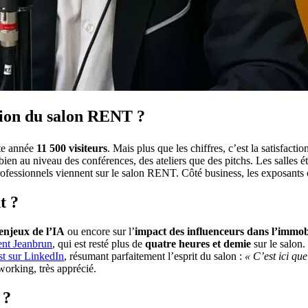
ition du salon RENT ?
tte année
11 500 visiteurs
. Mais plus que les chiffres, c’est la satisfact
 bien au niveau des conférences, des ateliers que des pitchs. Les salles 
 professionnels viennent sur le salon RENT. Côté business, les exposants
t ?
enjeux de l’IA
ou encore sur l’
impact des influenceurs dans l’immob
ent Jeanbrun
, qui est resté plus de
quatre heures et demie
sur le salon.
t sur LinkedIn
, résumant parfaitement l’esprit du salon :
« C’est ici qu
working, très apprécié.
 ?