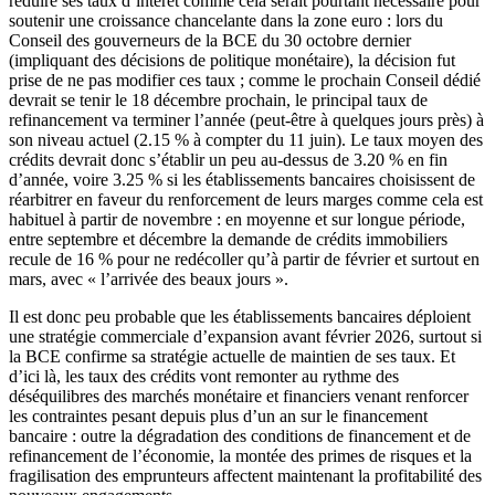
réduire ses taux d’intérêt comme cela serait pourtant nécessaire pour
soutenir une croissance chancelante dans la zone euro : lors du
Conseil des gouverneurs de la BCE du 30 octobre dernier
(impliquant des décisions de politique monétaire), la décision fut
prise de ne pas modifier ces taux ; comme le prochain Conseil dédié
devrait se tenir le 18 décembre prochain, le principal taux de
refinancement va terminer l’année (peut-être à quelques jours près) à
son niveau actuel (2.15 % à compter du 11 juin). Le taux moyen des
crédits devrait donc s’établir un peu au-dessus de 3.20 % en fin
d’année, voire 3.25 % si les établissements bancaires choisissent de
réarbitrer en faveur du renforcement de leurs marges comme cela est
habituel à partir de novembre : en moyenne et sur longue période,
entre septembre et décembre la demande de crédits immobiliers
recule de 16 % pour ne redécoller qu’à partir de février et surtout en
mars, avec « l’arrivée des beaux jours ».
Il est donc peu probable que les établissements bancaires déploient
une stratégie commerciale d’expansion avant février 2026, surtout si
la BCE confirme sa stratégie actuelle de maintien de ses taux. Et
d’ici là, les taux des crédits vont remonter au rythme des
déséquilibres des marchés monétaire et financiers venant renforcer
les contraintes pesant depuis plus d’un an sur le financement
bancaire : outre la dégradation des conditions de financement et de
refinancement de l’économie, la montée des primes de risques et la
fragilisation des emprunteurs affectent maintenant la profitabilité des