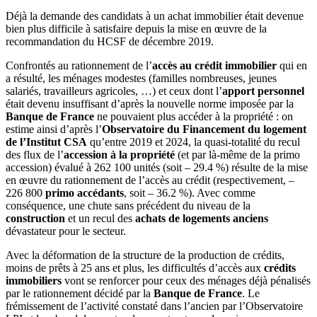
Déjà la demande des candidats à un achat immobilier était devenue
bien plus difficile à satisfaire depuis la mise en œuvre de la
recommandation du HCSF de décembre 2019.
Confrontés au rationnement de l’
accès au crédit immobilier
qui en
a résulté, les ménages modestes (familles nombreuses, jeunes
salariés, travailleurs agricoles, …) et ceux dont l’
apport personnel
était devenu insuffisant d’après la nouvelle norme imposée par la
Banque de France
ne pouvaient plus accéder à la propriété : on
estime ainsi d’après l’
Observatoire du Financement du logement
de l’Institut CSA
qu’entre 2019 et 2024, la quasi-totalité du recul
des flux de l’
accession à la propriété
(et par là-même de la primo
accession) évalué à 262 100 unités (soit – 29.4 %) résulte de la mise
en œuvre du rationnement de l’accès au crédit (respectivement, –
226 800
primo accédants
, soit – 36.2 %). Avec comme
conséquence, une chute sans précédent du niveau de la
construction
et un recul des
achats de logements anciens
dévastateur pour le secteur.
Avec la déformation de la structure de la production de crédits,
moins de prêts à 25 ans et plus, les difficultés d’accès aux
crédits
immobiliers
vont se renforcer pour ceux des ménages déjà pénalisés
par le rationnement décidé par la
Banque de France
. Le
frémissement de l’activité constaté dans l’ancien par l’Observatoire