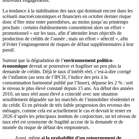
nouveaux engagements.
La tendance à la stabilisation des taux qui dominait encore dans les
scénarii macroéconomiques et financiers en octobre dernier risque
donc d’être mise entre parenthèses, au moins jusqu’au printemps
prochain : certains établissements consentiront alors un effort «
promotionnel » sur les taux, afin d’atteindre leurs objectifs de
production de crédits de l’année ; mais un effort « sélectif », afin
d’éviter l’engrangement de risques de défaut supplémentaires à leur
passif.
Surtout que la dégradation de l’
environnement politico-
économique
devrait se poursuivre et fragiliser un peu plus la
demande de crédits. Déjà le taux d’intérêt réel, c’est-à-dire corrigé
de l’inflation (au sens de l’IPCH, l’indice des prix à la
consommation harmonisé publié par l’Insee), dépasse les 2 % : soit
le niveau le plus élevé constaté depuis 15 ans. Au début des années
2010, un taux réel aussi élevé a coïncidé avec une situation
sensiblement dégradée sur les marchés de l’immobilier résidentiel et
du crédit. Et en période de très faible progression des revenus des
ménages, comme cela est actuellement le cas et devrait le rester en
2026 d’après les principaux instituts de conjoncture, un tel niveau de
taux réel est synonyme de fragilité accrue de la demande et de
montée du risque de défaut des emprunteurs.
Aussi, même
si la probabilité d’un retournement de