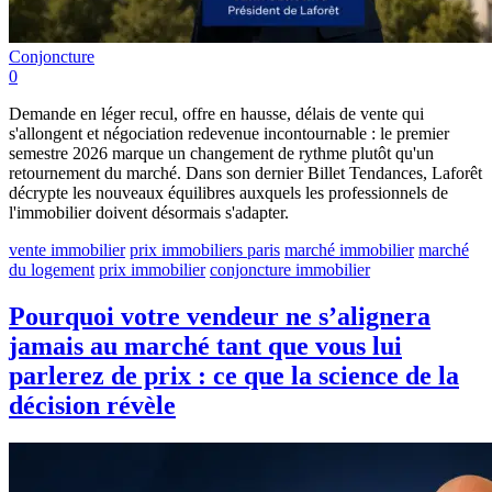
Conjoncture
0
Demande en léger recul, offre en hausse, délais de vente qui
s'allongent et négociation redevenue incontournable : le premier
semestre 2026 marque un changement de rythme plutôt qu'un
retournement du marché. Dans son dernier Billet Tendances, Laforêt
décrypte les nouveaux équilibres auxquels les professionnels de
l'immobilier doivent désormais s'adapter.
vente immobilier
prix immobiliers paris
marché immobilier
marché
du logement
prix immobilier
conjoncture immobilier
Pourquoi votre vendeur ne s’alignera
jamais au marché tant que vous lui
parlerez de prix : ce que la science de la
décision révèle