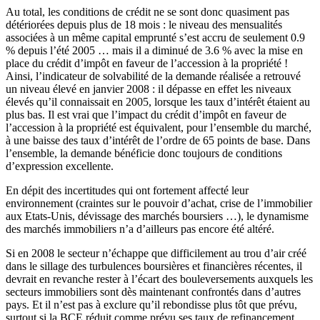
Au total, les conditions de crédit ne se sont donc quasiment pas
détériorées depuis plus de 18 mois : le niveau des mensualités
associées à un même capital emprunté s’est accru de seulement 0.9
% depuis l’été 2005 … mais il a diminué de 3.6 % avec la mise en
place du crédit d’impôt en faveur de l’accession à la propriété !
Ainsi, l’indicateur de solvabilité de la demande réalisée a retrouvé
un niveau élevé en janvier 2008 : il dépasse en effet les niveaux
élevés qu’il connaissait en 2005, lorsque les taux d’intérêt étaient au
plus bas. Il est vrai que l’impact du crédit d’impôt en faveur de
l’accession à la propriété est équivalent, pour l’ensemble du marché,
à une baisse des taux d’intérêt de l’ordre de 65 points de base. Dans
l’ensemble, la demande bénéficie donc toujours de conditions
d’expression excellente.
En dépit des incertitudes qui ont fortement affecté leur
environnement (craintes sur le pouvoir d’achat, crise de l’immobilier
aux Etats-Unis, dévissage des marchés boursiers …), le dynamisme
des marchés immobiliers n’a d’ailleurs pas encore été altéré.
Si en 2008 le secteur n’échappe que difficilement au trou d’air créé
dans le sillage des turbulences boursières et financières récentes, il
devrait en revanche rester à l’écart des bouleversements auxquels les
secteurs immobiliers sont dès maintenant confrontés dans d’autres
pays. Et il n’est pas à exclure qu’il rebondisse plus tôt que prévu,
surtout si la BCE réduit comme prévu ses taux de refinancement,