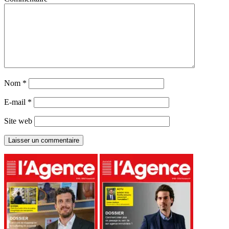
Nom
*
E-mail
*
Site web