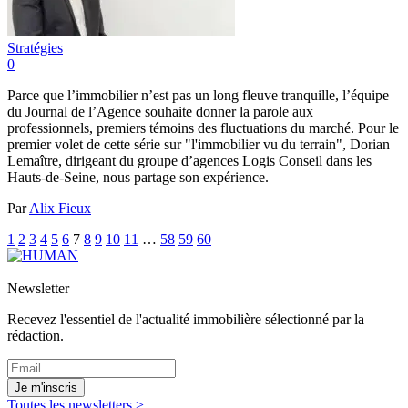
Stratégies
0
Parce que l’immobilier n’est pas un long fleuve tranquille, l’équipe
du Journal de l’Agence souhaite donner la parole aux
professionnels, premiers témoins des fluctuations du marché. Pour le
premier volet de cette série sur "l'immobilier vu du terrain", Dorian
Lemaître, dirigeant du groupe d’agences Logis Conseil dans les
Hauts-de-Seine, nous partage son expérience.
Par
Alix Fieux
1
2
3
4
5
6
7
8
9
10
11
…
58
59
60
Newsletter
Recevez l'essentiel de l'actualité immobilière sélectionné par la
rédaction.
Je m'inscris
Toutes les newsletters >