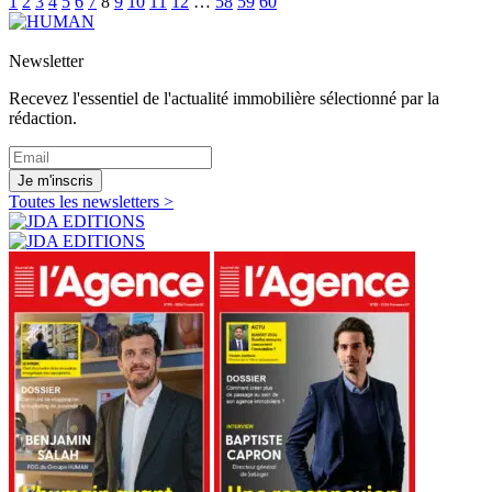
1
2
3
4
5
6
7
8
9
10
11
12
…
58
59
60
Newsletter
Recevez l'essentiel de l'actualité immobilière sélectionné par la
rédaction.
Je m'inscris
Toutes les newsletters >