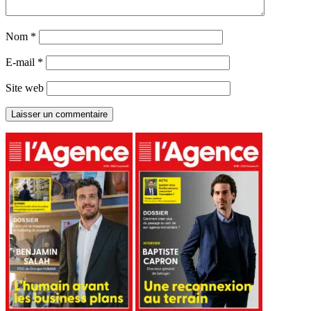
Nom
*
E-mail
*
Site web