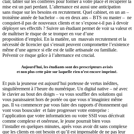
clair, tabler sur les confrères pour former à votre place et récupérer la
mise est un pari perdant. L’alternance est aussi une anticipation
sans risque sur les besoins en recrutement. Quel cabinet, en un an –
troisième année de bachelor – ou en deux ans – BTS ou master – ne
conquiert-il pas de nouveaux clients et ne s’expose-t-il pas à devoir
déployer ses effectifs ? Suivre un étudiant permet de voir sa valeur et
de maîtriser le risque de se tromper en vue d’une
proposition d’emploi. En la matière, un mauvais recrutement et la
nécessité de licencier qui s’ensuit peuvent compromettre l’existence
même d’une agence si elle est de taille artisanale ou familiale.
Prévenir ce risque grâce à l’alternance est crucial.
Aujourd’hui, les étudiants sont des prescripteurs avisés
et non plus cette pâte sur laquelle rien n’est encore imprimé.
Et puis la jeunesse est aujourd’hui porteuse de vertus inédites,
singulièrement à l’heure du numérique. Un digital native – né avec
le clavier au bout des doigts – va vous souffler des solutions qui
vous paraissaient hors de portée ou que vous n’imaginiez même
pas. Il va commencer par vous faire des rapports d’étonnement qui
vont vous bousculer et faire progresser votre entreprise :
l’application que votre informaticien ou votre SSII vous décrivait
comme complexe et onéreuse, le jeune pourrait bien vous
l’installer en quelques minutes, après vous avoir dit sans complexe
que les clients en ont besoin et qu’il est impensable de ne pas leur