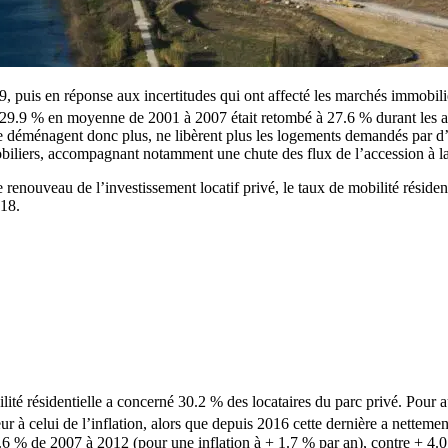
puis en réponse aux incertitudes qui ont affecté les marchés immobiliers
e 29.9 % en moyenne de 2001 à 2007 était retombé à 27.6 % durant les
i ne déménagent donc plus, ne libèrent plus les logements demandés par d
obiliers, accompagnant notamment une chute des flux de l’accession à la
le renouveau de l’investissement locatif privé, le taux de mobilité réside
018.
lité résidentielle a concerné 30.2 % des locataires du parc privé. Pour au
 à celui de l’inflation, alors que depuis 2016 cette dernière a nettemen
.6 % de 2007 à 2012 (pour une inflation à + 1.7 % par an), contre + 4.0