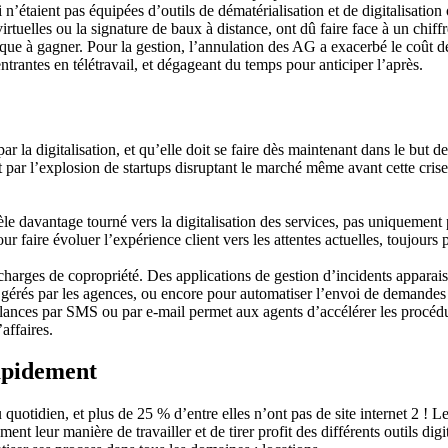
n’étaient pas équipées d’outils de dématérialisation et de digitalisation
 virtuelles ou la signature de baux à distance, ont dû faire face à un chi
e à gagner. Pour la gestion, l’annulation des AG a exacerbé le coût de
entrantes en télétravail, et dégageant du temps pour anticiper l’après.
 la digitalisation, et qu’elle doit se faire dès maintenant dans le but de f
t par l’explosion de startups disruptant le marché même avant cette cri
e davantage tourné vers la digitalisation des services, pas uniquement pou
faire évoluer l’expérience client vers les attentes actuelles, toujours
s charges de copropriété. Des applications de gestion d’incidents apparai
gérés par les agences, ou encore pour automatiser l’envoi de demandes 
 relances par SMS ou par e-mail permet aux agents d’accélérer les procéd
affaires.
rapidement
uotidien, et plus de 25 % d’entre elles n’ont pas de site internet 2 ! 
ent leur manière de travailler et de tirer profit des différents outils dig