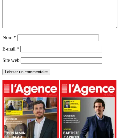
Nom
*
E-mail
*
Site web