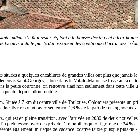
ssante, même s’il faut rester vigilant à la hausse des taux et à leur impa
e locative induite par le durcissement des conditions d’octroi des crédi
es situées à quelques encablures de grandes villes ont plus que jamais l
leneuve-Saint-Georges, située dans le Val-de-Marne, se hisse ainsi en t
la petite couronne, on retrouve ainsi non seulement dans cette ville un 
 risque de dépréciation modéré.
um. Située à 7 km du centre-ville de Toulouse, Colomiers présente un p
e locative restreint, avec seulement 1,6 % de la part de ses logements v
s, qui est en pleine transition, avec l’arrivée en 2030 de deux nouvelles
. En plein essor, avec des prix de l’immobilier qui ont grimpé de 24 % en
présente également un risque de vacance locative faible puisque plus de 