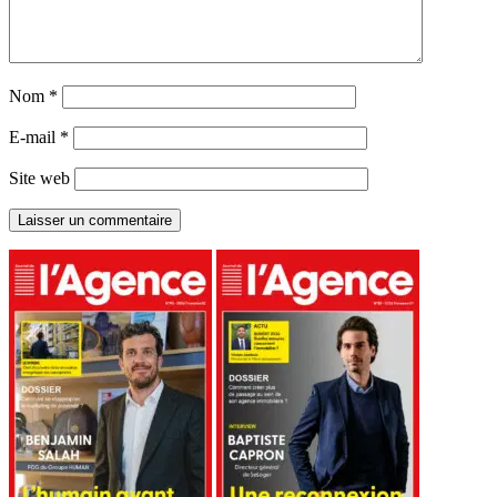
Nom
*
E-mail
*
Site web